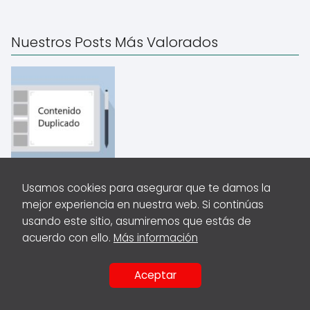
Nuestros Posts Más Valorados
Usamos cookies para asegurar que te damos la
5
(2)
mejor experiencia en nuestra web. Si continúas
usando este sitio, asumiremos que estás de
Entendiendo el contenido duplicado y su
acuerdo con ello.
Más información
impacto en el SEO
Aceptar
COMPARTIR
EN: