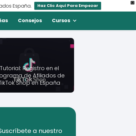
X
iados España.
Haz Clic Aquí Para Empezar
ñas
Consejos
Cursos
Tutorial: Registro en el
ograma de Afiliados de
TikTok Shop en España
Suscríbete a nuestro