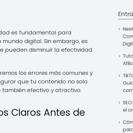
Entr
Neet
idad es fundamental para
Comp
 mundo digital. Sin embargo, es
Digi
ue pueden disminuir la efectividad
Tuto
Afil
raremos los errores más comunes y
TikT
egurar que tu contenido no solo
Guía
o también efectivo y atractivo.
como
SEO:
vos Claros Antes de
el c
Cómo
para