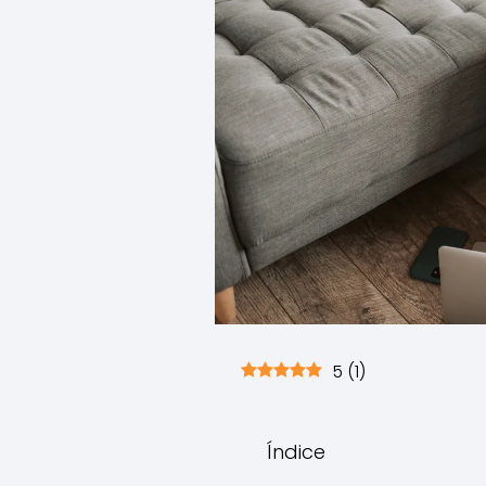
5
(
1
)
Índice