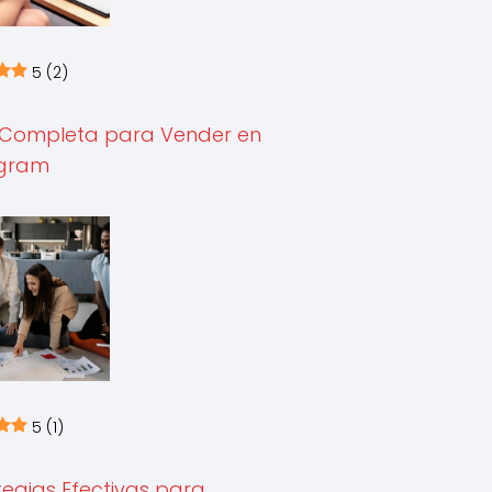
5
(2)
 Completa para Vender en
agram
5
(1)
tegias Efectivas para