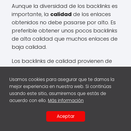
Aunque la diversidad de los backlinks es
importante, la
calidad
de los enlaces
obtenidos no debe pasarse por alto. Es
preferible obtener unos pocos backlinks
de alta calidad que muchos enlaces de
baja calidad.
Los backlinks de calidad provienen de
sitios web con una buena reputación,
una alta autoridad de dominio y un
Usamos cookies para asegurar que te damos la
buen flujo de tráfico. Estos enlaces son
mejor experiencia en nuestra web. Si continúas
más valiosos para los motores de
usando este sitio, asumiremos que estás de
acuerdo con ello.
Más información
búsqueda y pueden tener un mayor
impacto en la clasificación de tu página.
Aceptar
COMPARTIR
La diversidad de backlinks es esencial
EN: