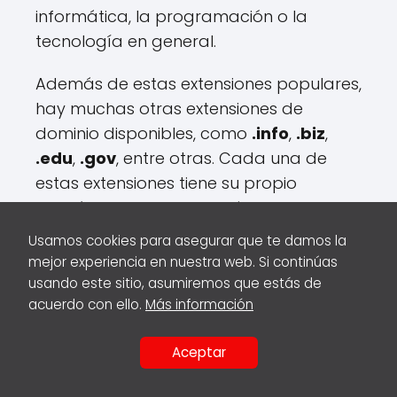
informática, la programación o la
tecnología en general.
Además de estas extensiones populares,
hay muchas otras extensiones de
dominio disponibles, como
.info
,
.biz
,
.edu
,
.gov
, entre otras. Cada una de
estas extensiones tiene su propio
propósito y puede ser más adecuada
para ciertos tipos de sitios web.
Usamos cookies para asegurar que te damos la
mejor experiencia en nuestra web. Si continúas
Al elegir la extensión de dominio
usando este sitio, asumiremos que estás de
adecuada, es importante considerar el
acuerdo con ello.
Más información
objetivo de tu sitio web y cómo quieres
que se perciba. También es
Aceptar
COMPARTIR
recomendable consultar con expertos
EN: