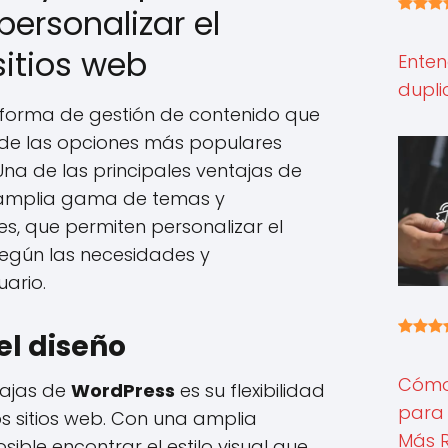
ersonalizar el
sitios web
Enten
dupli
forma de gestión de contenido que
 de las opciones más populares
Una de las principales ventajas de
 amplia gama de temas y
s, que permiten personalizar el
 según las necesidades y
ario.
el diseño
Cómo 
tajas de
WordPress
es su flexibilidad
para 
os sitios web. Con una amplia
Más 
ible encontrar el estilo visual que