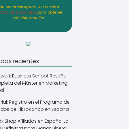
¡No hacemos spam! Lee nuestra
lítica de privacidad
para obtener
más información.
adas recientes
work Business School: Reseña
leta del Máster en Marketing
tal
rial: Registro en el Programa de
iados de TikTok Shop en España
ok Shop Afiliados en España: La
 Definitiva para Ganar Dinero