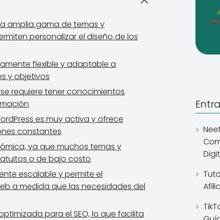
po
na amplia gama de temas y
miten personalizar el diseño de los
tamente flexible y adaptable a
s y objetivos
o se requiere tener conocimientos
Entr
amación
rdPress es muy activa y ofrece
Neet
iones constantes
Comp
nómica, ya que muchos temas y
Digi
tuitos o de bajo costo
Tuto
nte escalable y permite el
Afil
 web a medida que las necesidades del
TikT
ptimizada para el SEO, lo que facilita
Guía