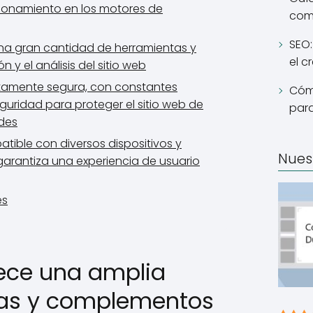
sicionamiento en los motores de
como
SEO:
na gran cantidad de herramientas y
el c
n y el análisis del sitio web
ltamente segura, con constantes
Cómo
guridad para proteger el sitio web de
para
ades
tible con diversos dispositivos y
Nues
arantiza una experiencia de usuario
es
ece una amplia
as y complementos