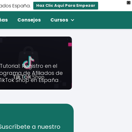
X
iados España.
Haz Clic Aquí Para Empezar
ñas
Consejos
Cursos
Tutorial: Registro en el
ograma de Afiliados de
TikTok Shop en España
Suscríbete a nuestro