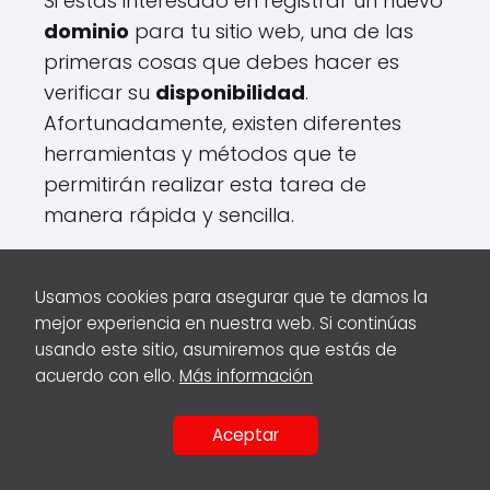
Si estás interesado en registrar un nuevo
dominio
para tu sitio web, una de las
primeras cosas que debes hacer es
verificar su
disponibilidad
.
Afortunadamente, existen diferentes
herramientas y métodos que te
permitirán realizar esta tarea de
manera rápida y sencilla.
1. Utiliza un buscador de
Usamos cookies para asegurar que te damos la
dominios
mejor experiencia en nuestra web. Si continúas
usando este sitio, asumiremos que estás de
Una de las formas más comunes de
acuerdo con ello.
Más información
verificar la
disponibilidad
de un
dominio
es utilizando un buscador de
Aceptar
COMPARTIR
dominios
en línea. Estas herramientas te
EN:
permiten ingresar el nombre de