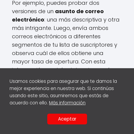
Por ejemplo, puedes probar dos
versiones de un
asunto de correo
electrónico
: una más descriptiva y otra
más intrigante. Luego, envía ambos
correos electrónicos a diferentes
segmentos de tu lista de suscriptores y
observa cuál de ellos obtiene una
mayor tasa de apertura. Con esta
información, podrás determinar qué
tipo de asunto atrae más la atención de
Usamos cookies para asegurar que te damos la
tus suscriptores y generar mayores
mejor experiencia en nuestra web. Si continúas
conversiones.
usando este sitio, asumiremos que estás de
acuerdo con ello.
Más información
Además del asunto, también puedes
probar diferentes
llamados a la acción
Aceptar
COMPARTIR
en tus correos electrónicos. Por ejemplo,
EN: