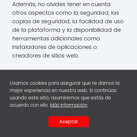
Además, no olvides tener en cuenta
otros aspectos como la seguridad, las
copias de seguridad, la facilidad de uso
de la plataforma y la disponibilidad de
herramientas adicionales como
instaladores de aplicaciones o
creadores de sitios web.
Configura tu dominio en
Usamos cookies para asegurar que te damos la
el servicio de hospedaje
mejor experiencia en nuestra web. Si continúas
web contratado
usando este sitio, asumiremos que estás de
acuerdo con ello.
Más información
Una vez que hayas contratado el
Aceptar
servicio de
hospedaje web
, es
COMPARTIR
importante configurar tu
dominio
en
EN: